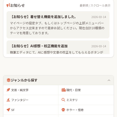
お知らせ
最新順 / スクロール表示
【お知らせ】着せ替え機能を追加しました。
2026-03-14
マイページの設定タブ、もしくはトップページの上部メニューバー
からアクセス出来ますので是非お試しください。現在合計10種類の
テーマを用意しております。
【お知らせ】AI感想・校正機能を追加
2026-03-14
執筆エディタにて、AIに感想や文章の校正をしてもらえるボタンが
追加されました。また、それに伴い利用規約も改定しておりますの
でご確認ください。
【お知らせ】世界地図機能を追加
2026-03-14
ジャンルから探す
作品管理ページから、ワールドマップエディタを開き便利なペイン
トツールやスタンプであなたの世界を自由に伝えられます。
文芸・純文学
現代・日常
ファンタジー
ミステリ
【お知らせ】リーダーにリッチモードを追加
2026-03-14
SF
ホラー・怪奇
紙が3Dでめくれるアニメーションはもちろん、紙の音や裏写りまで
を再現した極限の書籍化シミュレータです。