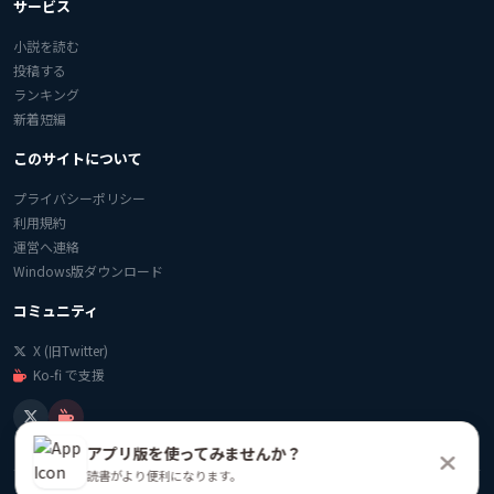
サービス
小説を読む
投稿する
ランキング
新着短編
このサイトについて
プライバシーポリシー
利用規約
運営へ連絡
Windows版ダウンロード
コミュニティ
X (旧Twitter)
Ko-fi で支援
アプリ版を使ってみませんか？
読書がより便利になります。