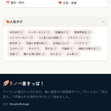
歴史・時代
恋愛・青春
【お知らせ】お知らせフィードを追加しました
2026-03-14
人気タグ
メンテナンス情報や、アップデート情報。コンテストの開催などを
お知らせしていきます。
ほのぼの
ハッピーエンド
短編向け
異世界転生
5
5
5
5
ハイファンタジー
ふと思い出す物語
プチストーリー
5
3
3
『ラノベ書きっぱ！』が正式リリース。
純文学
対話と言葉の栞
女性主人公
シリアス
3
3
3
3
2026-3-9
コメディ
ギャグ
笑える
不器用
地味だが刺さる
3
2
2
2
2
伝説の始まり！
友情
静かな夜に読む
泣ける
三人称
2
2
2
2
ラノベ
書きっぱ！
テンプレに飽きた人のための、個人運営の小説投稿サイト。PVじゃなく「読み
応え」で評価される場所を作りたくて始めました。
運営:
StudioYotogi