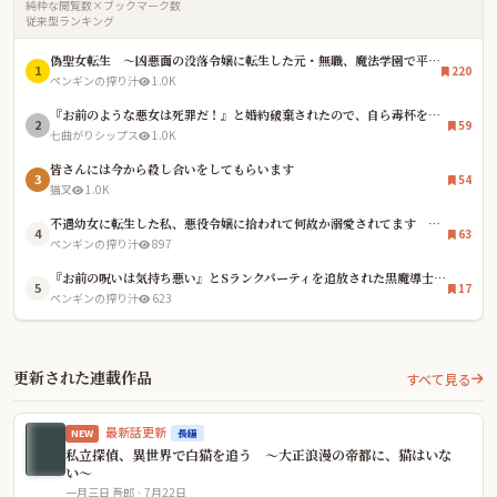
純粋な閲覧数×ブックマーク数
従来型ランキング
偽聖女転生 〜凶悪面の没落令嬢に転生した元・無職、魔法学園で平穏を望むも、「真の聖女」として崇拝されている件〜
1
220
ペンギンの搾り汁
1.0K
『お前のような悪女は死罪だ！』と婚約破棄されたので、自ら毒杯を仰ぎました。〜三年後、辺境で薬師としてスローライフを満喫していたら、なぜか国中が私の死を悼み、元婚約者の王太子が廃人寸前になっています〜
2
59
七曲がりシップス
1.0K
皆さんには今から殺し合いをしてもらいます
3
54
猫叉
1.0K
不遇幼女に転生した私、悪役令嬢に拾われて何故か溺愛されてます 〜貴族生活楽しい！〜
4
63
ペンギンの搾り汁
897
『お前の呪いは気持ち悪い』とSランクパーティを追放された黒魔導士。森で拾った少女に魔法を教えたら、うっかり魔王を超えるバケモノに育ちました～今さら戻れと泣きつかれても、過保護な弟子が絶対に許しません～
5
17
ペンギンの搾り汁
623
更新された連載作品
すべて見る
最新話更新
長編
NEW
私立探偵、異世界で白猫を追う 〜大正浪漫の帝都に、猫はいな
い〜
一月三日 吾郎 · 7月22日