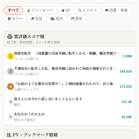
すべて
ファンタジー
ミステリ
恋愛・青春
SF
ホラー
文芸
現代
歴史
質評価スコア順
読了率・熟読時間・コメント質を加味
偽聖女転生 〜凶悪面の没落令嬢に転生した元・無職、魔法学園で平穏を望むも、「真の聖女」として崇拝されている件〜
1
1.09M
ペンギンの搾り汁
不遇幼女に転生した私、悪役令嬢に拾われて何故か溺愛されてます 〜貴族生活楽しい！〜
2
284.01K
ペンギンの搾り汁
『お前のような悪女は死罪だ！』と婚約破棄されたので、自ら毒杯を仰ぎました。〜三年後、辺境で薬師としてスローライフを満喫していたら、なぜか国中が私の死を悼み、元婚約者の王太子が廃人寸前になっています〜
3
272.01K
七曲がりシップス
皆さんには今から殺し合いをしてもらいます
4
151.2K
猫叉
あなたがくれたもの
5
42.38K
切れかけ蛍光灯
PV・ブックマーク数順