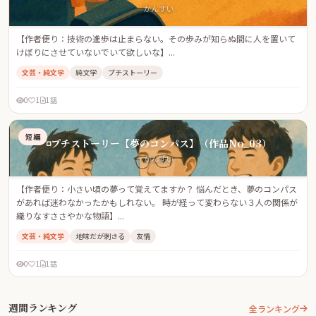
かんすい
【作者便り：技術の進歩は止まらない。その歩みが知らぬ間に人を置いて
けぼりにさせていないでいて欲しいな】...
文芸・純文学
純文学
プチストーリー
0
1
1話
短編
◽️プチストーリー【夢のコンパス】（作品No_03）
かんすい
【作者便り：小さい頃の夢って覚えてますか？ 悩んだとき、夢のコンパス
があれば迷わなかったかもしれない。 時が経って変わらない３人の関係が
織りなすささやかな物語】...
文芸・純文学
地味だが刺さる
友情
0
1
1話
週間ランキング
全ランキング