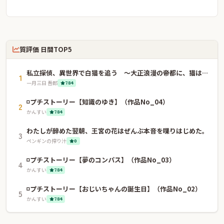
質評価 日間TOP5
私立探偵、異世界で白猫を追う 〜大正浪漫の帝都に、猫はいない〜
1
一月三日 吾郎
784
◽️プチストーリー【知識のゆき】（作品No_04）
2
かんすい
784
わたしが辞めた翌朝、王宮の花はぜんぶ本音を喋りはじめた。
3
ペンギンの搾り汁
0
◽️プチストーリー【夢のコンパス】（作品No_03）
4
かんすい
784
◽️プチストーリー【おじいちゃんの誕生日】（作品No_02）
5
かんすい
784