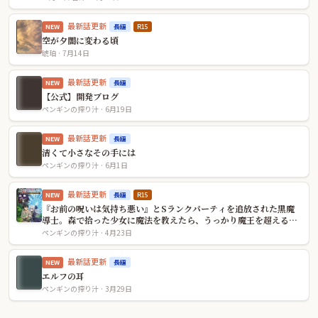
最新話更新
長編
R15
NEW
空が夕闇に変わる頃
琥珀 · 7月14日
最新話更新
長編
NEW
【公式】開発ブログ
ペンギンの搾り汁 · 6月19日
最新話更新
長編
NEW
清くて小さなその手には
ペンギンの搾り汁 · 6月1日
最新話更新
長編
R15
NEW
『お前の呪いは気持ち悪い』とSランクパーティを追放された黒魔
導士。森で拾った少女に魔法を教えたら、うっかり魔王を超えるバ
ケモノに育ちました～今さら戻れと泣きつかれても、過保護な弟子
ペンギンの搾り汁 · 4月23日
が絶対に許しません～
最新話更新
長編
NEW
エルフの耳
ペンギンの搾り汁 · 3月29日