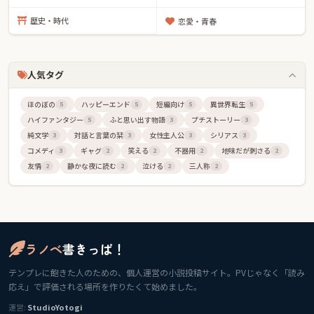
を再現した極限の書籍化シミュレータです。
歴史・時代
恋愛・青春
【お知らせ】お知らせフィードを追加しました
2026-03-14
人気タグ
メンテナンス情報や、アップデート情報。コンテストの開催などを
お知らせしていきます。
ほのぼの
ハッピーエンド
短編向け
異世界転生
5
5
5
5
ハイファンタジー
ふと思い出す物語
プチストーリー
5
3
3
『ラノベ書きっぱ！』が正式リリース。
純文学
対話と言葉の栞
女性主人公
シリアス
3
3
3
3
2026-3-9
コメディ
ギャグ
笑える
不器用
地味だが刺さる
3
2
2
2
2
伝説の始まり！
友情
静かな夜に読む
泣ける
三人称
2
2
2
2
ラノベ
書きっぱ！
テンプレに飽きた人のための、個人運営の小説投稿サイト。PVじゃなく「読み
応え」で評価される場所を作りたくて始めました。
運営:
StudioYotogi