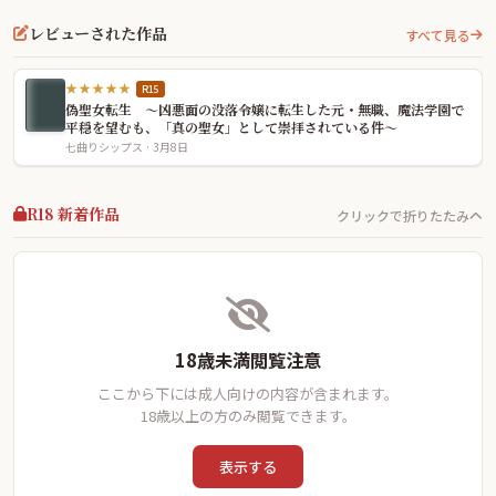
レビューされた作品
すべて見る
★★★★★
R15
偽聖女転生 〜凶悪面の没落令嬢に転生した元・無職、魔法学園で
平穏を望むも、「真の聖女」として崇拝されている件〜
七曲りシップス · 3月8日
R18 新着作品
クリックで折りたたみ
18歳未満閲覧注意
ここから下には成人向けの内容が含まれます。
18歳以上の方のみ閲覧できます。
表示する