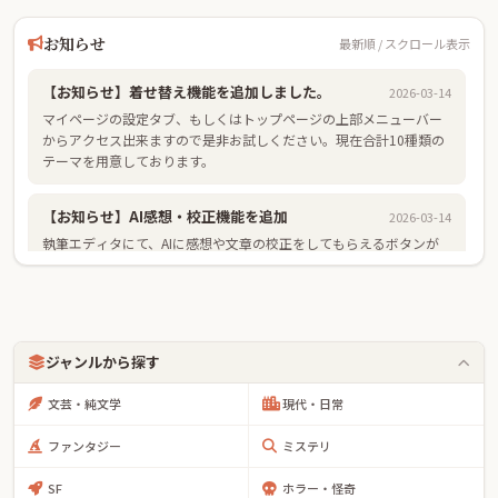
お知らせ
最新順 / スクロール表示
【お知らせ】着せ替え機能を追加しました。
2026-03-14
マイページの設定タブ、もしくはトップページの上部メニューバー
からアクセス出来ますので是非お試しください。現在合計10種類の
テーマを用意しております。
【お知らせ】AI感想・校正機能を追加
2026-03-14
執筆エディタにて、AIに感想や文章の校正をしてもらえるボタンが
追加されました。また、それに伴い利用規約も改定しておりますの
でご確認ください。
【お知らせ】世界地図機能を追加
2026-03-14
ジャンルから探す
作品管理ページから、ワールドマップエディタを開き便利なペイン
トツールやスタンプであなたの世界を自由に伝えられます。
文芸・純文学
現代・日常
ファンタジー
ミステリ
【お知らせ】リーダーにリッチモードを追加
2026-03-14
SF
ホラー・怪奇
紙が3Dでめくれるアニメーションはもちろん、紙の音や裏写りまで