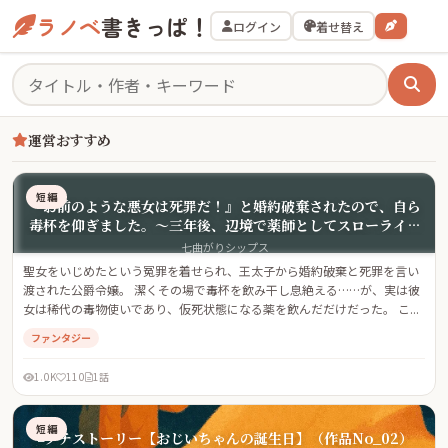
ラノベ
書きっぱ！
ログイン
着せ替え
運営おすすめ
短編
『お前のような悪女は死罪だ！』と婚約破棄されたので、自ら
毒杯を仰ぎました。〜三年後、辺境で薬師としてスローライフ
を満喫していたら、なぜか国中が私の死を悼み、元婚約者の王
七曲がりシップス
太子が廃人寸前になっています〜
聖女をいじめたという冤罪を着せられ、王太子から婚約破棄と死罪を言い
渡された公爵令嬢。 潔くその場で毒杯を飲み干し息絶える……が、実は彼
女は稀代の毒物使いであり、仮死状態になる薬を飲んだだけだった。 こ...
ファンタジー
1.0K
110
1話
短編
◽️プチストーリー【おじいちゃんの誕生日】（作品No_02）