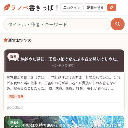
ラノベ
書きっぱ！
ログイン
着せ替え
運営おすすめ
短編
わたしが辞めた翌朝、王宮の花はぜんぶ本音を喋りはじめた。
ペンギンの搾り汁
王宮庭園で働くミリアは、「花と話すだけの無能」と笑われていた。 けれ
ど彼女の本当の仕事は、王宮中の花が吸い込んだ貴族たちの本音をなだ
め、眠らせることだった。 嘘。悪意。嫉妬。打算。 美しい花々は、...
恋愛・青春
2
0
1話
連載中
『お前の呪いは気持ち悪い』とSランクパーティを追放された黒