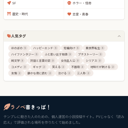
SF
ホラー・怪奇
紙が3Dでめくれるアニメーションはもちろん、紙の音や裏写りまで
を再現した極限の書籍化シミュレータです。
歴史・時代
恋愛・青春
【お知らせ】お知らせフィードを追加しました
2026-03-14
人気タグ
メンテナンス情報や、アップデート情報。コンテストの開催などを
お知らせしていきます。
ほのぼの
ハッピーエンド
短編向け
異世界転生
5
5
5
5
ハイファンタジー
ふと思い出す物語
プチストーリー
5
3
3
『ラノベ書きっぱ！』が正式リリース。
純文学
対話と言葉の栞
女性主人公
シリアス
3
3
3
3
2026-3-9
コメディ
ギャグ
笑える
不器用
地味だが刺さる
3
2
2
2
2
伝説の始まり！
友情
静かな夜に読む
泣ける
三人称
2
2
2
2
ラノベ
書きっぱ！
テンプレに飽きた人のための、個人運営の小説投稿サイト。PVじゃなく「読み
応え」で評価される場所を作りたくて始めました。