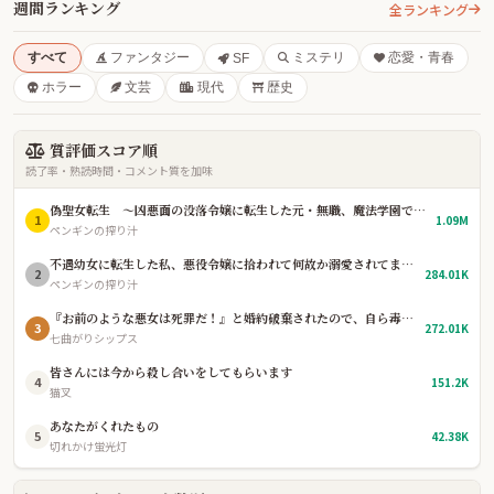
週間ランキング
全ランキング
すべて
ファンタジー
ミステリ
恋愛・青春
SF
ホラー
文芸
現代
歴史
質評価スコア順
読了率・熟読時間・コメント質を加味
偽聖女転生 〜凶悪面の没落令嬢に転生した元・無職、魔法学園で平穏を望むも、「真の聖女」として崇拝されている件〜
1
1.09M
ペンギンの搾り汁
不遇幼女に転生した私、悪役令嬢に拾われて何故か溺愛されてます 〜貴族生活楽しい！〜
2
284.01K
ペンギンの搾り汁
『お前のような悪女は死罪だ！』と婚約破棄されたので、自ら毒杯を仰ぎました。〜三年後、辺境で薬師としてスローライフを満喫していたら、なぜか国中が私の死を悼み、元婚約者の王太子が廃人寸前になっています〜
3
272.01K
七曲がりシップス
皆さんには今から殺し合いをしてもらいます
4
151.2K
猫叉
あなたがくれたもの
5
42.38K
切れかけ蛍光灯