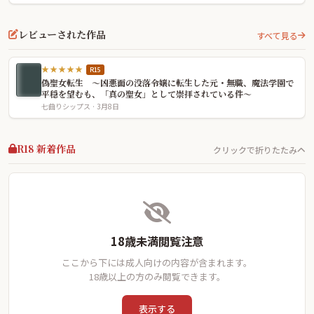
レビューされた作品
すべて見る
★★★★★
R15
偽聖女転生 〜凶悪面の没落令嬢に転生した元・無職、魔法学園で
平穏を望むも、「真の聖女」として崇拝されている件〜
七曲りシップス · 3月8日
R18 新着作品
クリックで折りたたみ
18歳未満閲覧注意
ここから下には成人向けの内容が含まれます。
18歳以上の方のみ閲覧できます。
表示する