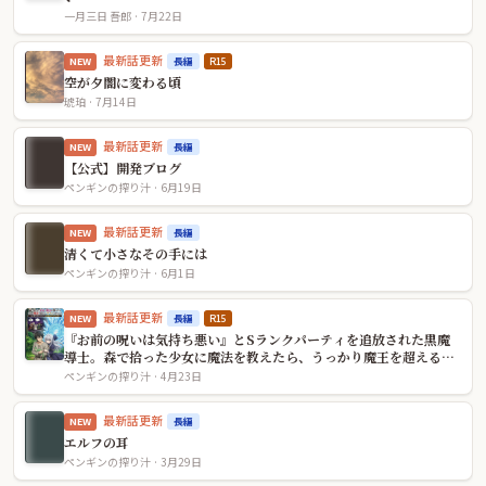
一月三日 吾郎 · 7月22日
最新話更新
長編
R15
NEW
空が夕闇に変わる頃
琥珀 · 7月14日
最新話更新
長編
NEW
【公式】開発ブログ
ペンギンの搾り汁 · 6月19日
最新話更新
長編
NEW
清くて小さなその手には
ペンギンの搾り汁 · 6月1日
最新話更新
長編
R15
NEW
『お前の呪いは気持ち悪い』とSランクパーティを追放された黒魔
導士。森で拾った少女に魔法を教えたら、うっかり魔王を超えるバ
ケモノに育ちました～今さら戻れと泣きつかれても、過保護な弟子
ペンギンの搾り汁 · 4月23日
が絶対に許しません～
最新話更新
長編
NEW
エルフの耳
ペンギンの搾り汁 · 3月29日