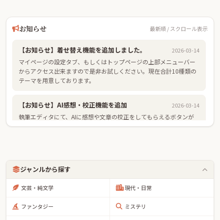
お知らせ
最新順 / スクロール表示
【お知らせ】着せ替え機能を追加しました。
2026-03-14
マイページの設定タブ、もしくはトップページの上部メニューバー
からアクセス出来ますので是非お試しください。現在合計10種類の
テーマを用意しております。
【お知らせ】AI感想・校正機能を追加
2026-03-14
執筆エディタにて、AIに感想や文章の校正をしてもらえるボタンが
追加されました。また、それに伴い利用規約も改定しておりますの
でご確認ください。
【お知らせ】世界地図機能を追加
2026-03-14
ジャンルから探す
作品管理ページから、ワールドマップエディタを開き便利なペイン
トツールやスタンプであなたの世界を自由に伝えられます。
文芸・純文学
現代・日常
ファンタジー
ミステリ
【お知らせ】リーダーにリッチモードを追加
2026-03-14