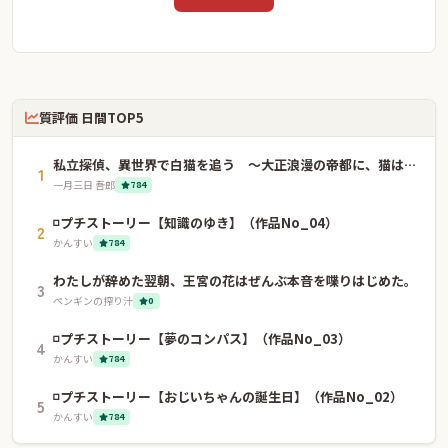
質評価 日間TOP5
私立探偵、異世界で白猫を追う 〜大正浪漫の帝都に、猫はいない〜
1
一月三日 吾郎
784
◽️プチストーリー【知識のゆき】（作品No_04）
2
かんすい
784
わたしが辞めた翌朝、王宮の花はぜんぶ本音を喋りはじめた。
3
ペンギンの搾り汁
0
◽️プチストーリー【夢のコンパス】（作品No_03）
4
かんすい
784
◽️プチストーリー【おじいちゃんの誕生日】（作品No_02）
5
かんすい
784