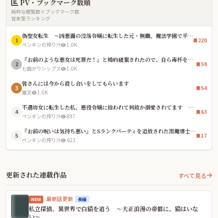
PV・ブックマーク数順
純粋な閲覧数×ブックマーク数
従来型ランキング
偽聖女転生 〜凶悪面の没落令嬢に転生した元・無職、魔法学園で平穏を望むも、「真の聖女」として崇拝されている件〜
1
220
ペンギンの搾り汁
1.0K
『お前のような悪女は死罪だ！』と婚約破棄されたので、自ら毒杯を仰ぎました。〜三年後、辺境で薬師としてスローライフを満喫していたら、なぜか国中が私の死を悼み、元婚約者の王太子が廃人寸前になっています〜
2
59
七曲がりシップス
1.0K
皆さんには今から殺し合いをしてもらいます
3
54
猫叉
1.0K
不遇幼女に転生した私、悪役令嬢に拾われて何故か溺愛されてます 〜貴族生活楽しい！〜
4
63
ペンギンの搾り汁
897
『お前の呪いは気持ち悪い』とSランクパーティを追放された黒魔導士。森で拾った少女に魔法を教えたら、うっかり魔王を超えるバケモノに育ちました～今さら戻れと泣きつかれても、過保護な弟子が絶対に許しません～
5
17
ペンギンの搾り汁
623
更新された連載作品
すべて見る
最新話更新
長編
NEW
私立探偵、異世界で白猫を追う 〜大正浪漫の帝都に、猫はいな
い〜