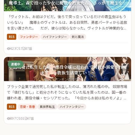
魔導士。森で拾った少女に魔法を教えたら、うっかり魔王を超
えるバケモノに育ちました～今さら戻れと泣きつかれても、過
ペンギンの搾り汁
保護な弟子が絶対に許しません～
「ヴィクトル、お前はクビだ。後ろで突っ立っているだけの寄生虫はもう
いらない」 魔導士のヴィクトルは、ある日突然、勇者パーティから追放
を言い渡された。 だが、彼らは知らなかった。ヴィクトルが神業的な...
R15
ファンタジー
ハイファンタジー
剣と魔法
623
17
87話
連載中
不遇幼女に転生した私、悪役令嬢に拾われて何故か溺愛されて
ます 〜貴族生活楽しい！〜
ペンギンの搾り汁
ブラック企業で過労死した私が転生したのは、薄汚れた檻の中。 奴隷市場
で「値打ちなし」と処分されそうになっていた私を買ったのは、国一番の
嫌われ者、悪役令嬢・セシリアだった。 「今日からお前は私のモノよ」...
R15
恋愛・青春
異世界転生
ハイファンタジー
897
101
47話