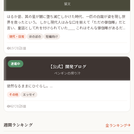
猫叉
はるか昔、其の星が闇に堕ち滅亡しかけた時代、一匹の白龍が姿を現し世
界を救ったという。 しかし現代人はみな口を揃えて「ただの御伽噺」だと
言い、童話として片を付けられていた＿＿ これはそんな御伽噺があるだ...
現代・日常
ほのぼの
短編向け
15
1
1話
連載中
【公式】開発ブログ
ペンギンの搾り汁
徒然なるままにひぐらし。...
その他
エッセイ
62
1
5話
週間ランキング
全ランキング