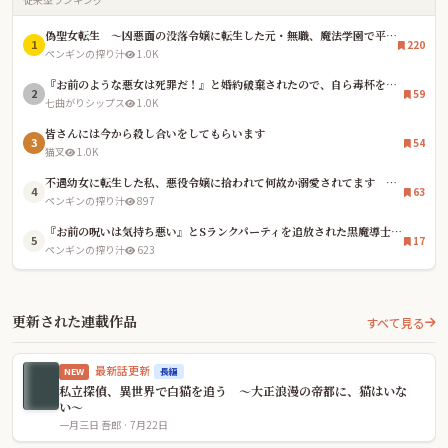
偽聖女転生 〜凶悪面の没落令嬢に転生した元・無職、魔法学園で平穏を望むも、「真の聖女」として崇拝されている件〜
1
220
ペンギンの搾り汁
1.0K
『お前のような悪女は死罪だ！』と婚約破棄されたので、自ら毒杯を仰ぎました。〜三年後、辺境で薬師としてスローライフを満喫していたら、なぜか国中が私の死を悼み、元婚約者の王太子が廃人寸前になっています〜
2
59
七曲がりシップス
1.0K
皆さんには今から殺し合いをしてもらいます
3
54
猫叉
1.0K
不遇幼女に転生した私、悪役令嬢に拾われて何故か溺愛されてます 〜貴族生活楽しい！〜
4
63
ペンギンの搾り汁
897
『お前の呪いは気持ち悪い』とSランクパーティを追放された黒魔導士。森で拾った少女に魔法を教えたら、うっかり魔王を超えるバケモノに育ちました～今さら戻れと泣きつかれても、過保護な弟子が絶対に許しません～
5
17
ペンギンの搾り汁
623
更新された連載作品
すべて見る
最新話更新
長編
NEW
私立探偵、異世界で白猫を追う 〜大正浪漫の帝都に、猫はいな
い〜
一月三日 吾郎 · 7月22日