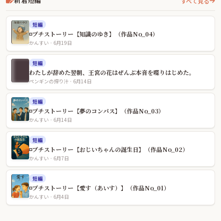
新着短編
すべて見る
短編
◽️プチストーリー【知識のゆき】（作品No_04）
かんすい · 6月19日
短編
わたしが辞めた翌朝、王宮の花はぜんぶ本音を喋りはじめた。
ペンギンの搾り汁 · 6月14日
短編
◽️プチストーリー【夢のコンパス】（作品No_03）
かんすい · 6月14日
短編
◽️プチストーリー【おじいちゃんの誕生日】（作品No_02）
かんすい · 6月7日
短編
◽️プチストーリー【愛す（あいす）】（作品No_01）
かんすい · 6月4日