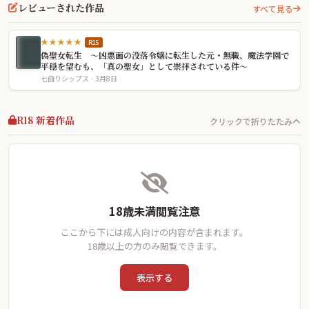
レビューされた作品
すべて見る
★★★★★
R15
偽聖女転生 〜凶悪面の没落令嬢に転生した元・無職、魔法学園で
平穏を望むも、「真の聖女」として崇拝されている件〜
七曲りシップス · 3月8日
R18 新着作品
クリックで折りたたみ
18歳未満閲覧注意
ここから下には成人向けの内容が含まれます。
18歳以上の方のみ閲覧できます。
表示する