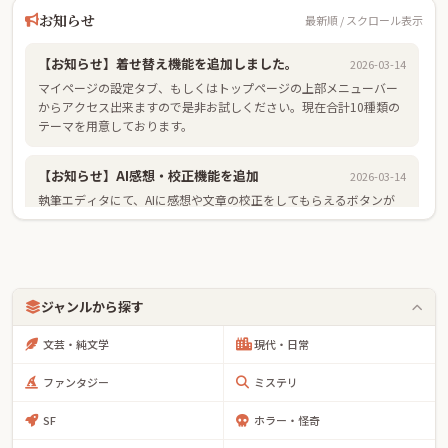
お知らせ
最新順 / スクロール表示
【お知らせ】着せ替え機能を追加しました。
2026-03-14
マイページの設定タブ、もしくはトップページの上部メニューバー
からアクセス出来ますので是非お試しください。現在合計10種類の
テーマを用意しております。
【お知らせ】AI感想・校正機能を追加
2026-03-14
執筆エディタにて、AIに感想や文章の校正をしてもらえるボタンが
追加されました。また、それに伴い利用規約も改定しておりますの
でご確認ください。
【お知らせ】世界地図機能を追加
2026-03-14
ジャンルから探す
作品管理ページから、ワールドマップエディタを開き便利なペイン
トツールやスタンプであなたの世界を自由に伝えられます。
文芸・純文学
現代・日常
ファンタジー
ミステリ
【お知らせ】リーダーにリッチモードを追加
2026-03-14
SF
ホラー・怪奇
紙が3Dでめくれるアニメーションはもちろん、紙の音や裏写りまで
を再現した極限の書籍化シミュレータです。