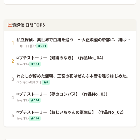
質評価 日間TOP5
私立探偵、異世界で白猫を追う 〜大正浪漫の帝都に、猫はいない〜
1
一月三日 吾郎
784
◽️プチストーリー【知識のゆき】（作品No_04）
2
かんすい
784
わたしが辞めた翌朝、王宮の花はぜんぶ本音を喋りはじめた。
3
ペンギンの搾り汁
0
◽️プチストーリー【夢のコンパス】（作品No_03）
4
かんすい
784
◽️プチストーリー【おじいちゃんの誕生日】（作品No_02）
5
かんすい
784